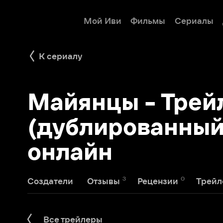
Мой Иви
Фильмы
Сериалы
Детям
К сериалу
Майянцы - Трейле
(дублированный) с
онлайн
3
0
2
Создатели
Отзывы
Рецензии
Трейлеры
Все трейлеры