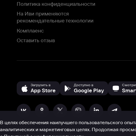
Загрузить в
Доступно в
Смотрите на
App Store
Google Play
Smart TV
В целях обеспечения наилучшего пользовательского опыта для ва
аналитических и маркетинговых целях. Продолжая просмотр нашего
©
2026
ООО «Иви.ру»
с
Политикой о конфиденциальности.
HBO ® and related service marks are the property of Home 
или обратитесь в
службу поддержки
Согласен