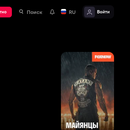
ск
RU
Войти
8
,
1