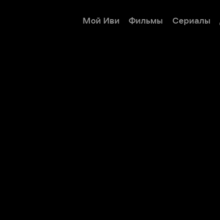
Мой Иви
Фильмы
Сериалы
Детям