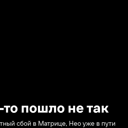
 пошло не так
бой в Матрице, Нео уже в пути
й Иви»