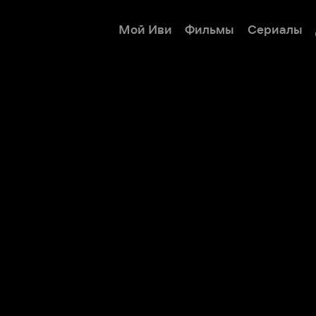
Мой Иви
Фильмы
Сериалы
Детям