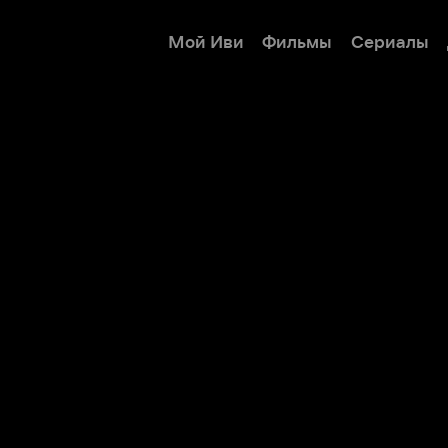
Мой Иви
Фильмы
Сериалы
Детям