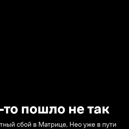
 пошло не так
бой в Матрице, Нео уже в пути
й Иви»