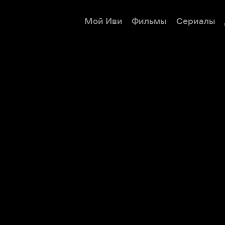
Мой Иви
Фильмы
Сериалы
Детям