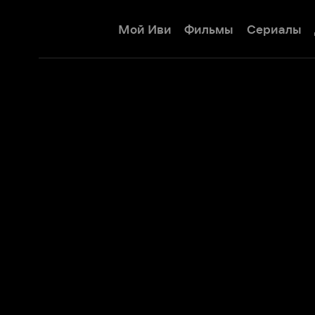
Мой Иви
Фильмы
Сериалы
Детям