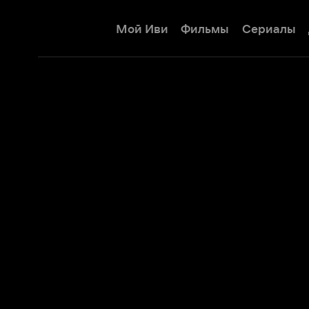
Мой Иви
Фильмы
Сериалы
Детям