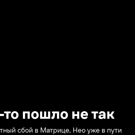
 пошло не так
бой в Матрице, Нео уже в пути
й Иви»