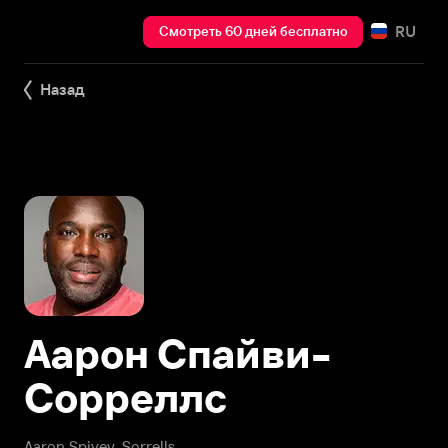
RU
Смотреть 60 дней бесплатно
Назад
Аарон Спайви-
Сорреллс
Aaron Spivey-Sorrells