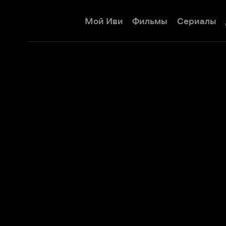
Мой Иви
Фильмы
Сериалы
Детям