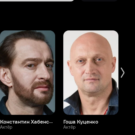
Константин Хабенский
Гоша Куценко
Фёдор Бондарчук
П
Актёр
Актёр
Ак