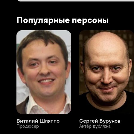
Виталий Шляппо
Сергей Бурунов
Тин
Продюсер
Актёр дубляжа
Прод
О нас
Разделы
О компании
Мой Иви