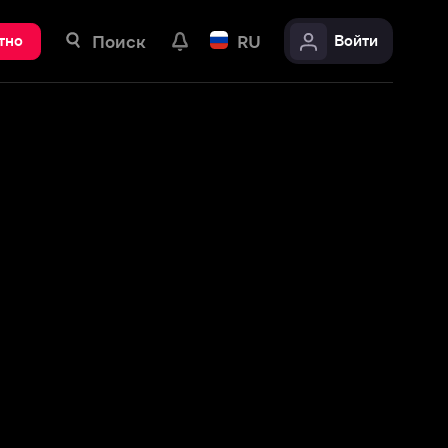
ск
RU
Войти