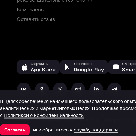
В целях обеспечения наилучшего пользовательского опыта для ва
аналитических и маркетинговых целях. Продолжая просмотр нашего
©
2026
ООО «Иви.ру»
с
Политикой о конфиденциальности.
HBO ® and related service marks are the property of Home 
или обратитесь в
службу поддержки
Согласен