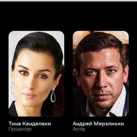
а Канделаки
Андрей Мерзликин
юсер
Актёр
Актёр
Мой Иви
Ачелья Озджан
Служба поддержки
Мы всегда готовы вам помочь.