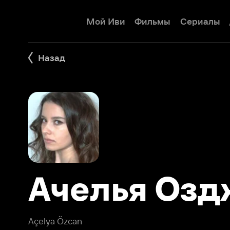
Мой Иви
Фильмы
Сериалы
Детям
Назад
Ачелья Оздж
Açelya Özcan