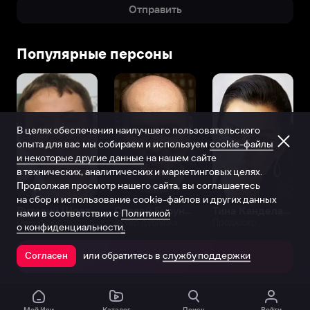
Отправить
Популярные персоны
В целях обеспечения наилучшего пользовательского
опыта для вас мы собираем и используем
cookie-файлы
и некоторые другие данные
на нашем сайте
в технических, аналитических и маркетинговых целях.
Продолжая просмотр нашего сайта, вы соглашаетесь
на сбор и использование cookie-файлов и других данных
Виталий Шляппо
Сергей Бурунов
Тина Канделаки
нами в соответствии с
Политикой
Продюсер
Актёр дубляжа
Продюсер
о конфиденциальности.
или обратитесь в
службу поддержки
Согласен
Открыть в приложении
Мой Иви
Каталог
Поиск
Войти