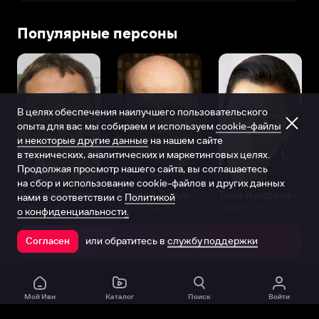
Популярные персоны
В целях обеспечения наилучшего пользовательского
опыта для вас мы собираем и используем
cookie-файлы
и некоторые другие данные
на нашем сайте
в технических, аналитических и маркетинговых целях.
Продолжая просмотр нашего сайта, вы соглашаетесь
на сбор и использование cookie-файлов и других данных
Виталий Шляппо
Сергей Бурунов
Тина Канделаки
нами в соответствии с
Политикой
Продюсер
Актёр дубляжа
Продюсер
о конфиденциальности.
или обратитесь в
службу поддержки
Согласен
Открыть в приложении
Мой Иви
Каталог
Поиск
Войти