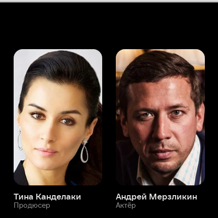
а Канделаки
Андрей Мерзликин
юсер
Актёр
Актёр
Мой Иви
Агнешка Влодарчик
Служба поддержки
Мы всегда готовы вам помочь.