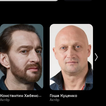
Константин Хабенский
Гоша Куценко
Фёдор Бондарчук
П
Актёр
Актёр
Ак