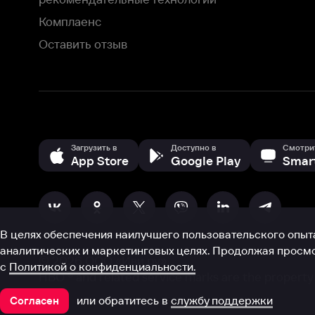
В целях обеспечения наилучшего пользовательского опыта для ва
аналитических и маркетинговых целях. Продолжая просмотр нашего
©
2026
ООО «Иви.ру»
с
Политикой о конфиденциальности.
HBO ® and related service marks are the property of Home 
или обратитесь в
службу поддержки
Согласен