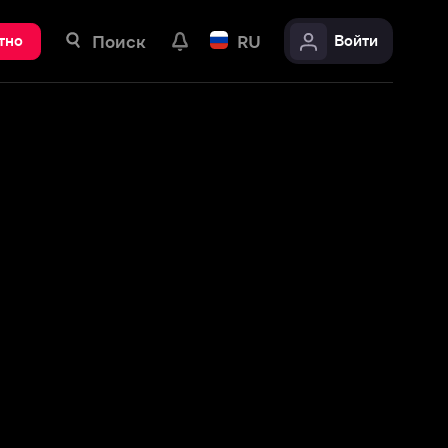
ск
RU
Войти