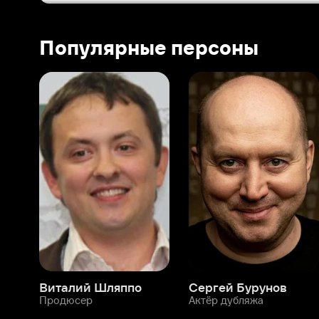
Виталий Шляппо
Сергей Бурунов
Тин
Продюсер
Актёр дубляжа
Прод
О нас
Разделы
О компании
Мой Иви