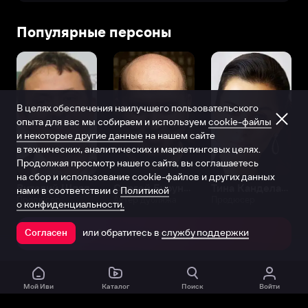
Популярные персоны
В целях обеспечения наилучшего пользовательского
опыта для вас мы собираем и используем
cookie-файлы
и некоторые другие данные
на нашем сайте
в технических, аналитических и маркетинговых целях.
Продолжая просмотр нашего сайта, вы соглашаетесь
на сбор и использование cookie-файлов и других данных
Виталий Шляппо
Сергей Бурунов
Тина Канделаки
нами в соответствии с
Политикой
Продюсер
Актёр дубляжа
Продюсер
о конфиденциальности.
или обратитесь в
службу поддержки
Согласен
Открыть в приложении
Мой Иви
Каталог
Поиск
Войти