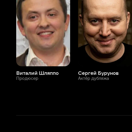
Виталий Шляппо
Сергей Бурунов
Тин
Продюсер
Актёр дубляжа
Прод
О нас
Разделы
О компании
Мой Иви
Вакансии
Фильмы
Программа бета-тестирования
Сериалы
Информация для партнёров
Мультфильмы
Размещение рекламы
Статьи