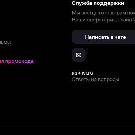
окода
ask.ivi.ru
Ответы на вопросы
Скачайте из
Откройте в
Все устройства
RuStore
AppGallery
с мы собираем и используем
cookie-файлы и некоторые другие да
 сайта, вы соглашаетесь на сбор и использование cookie-файлов 
Box Office, Inc