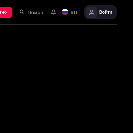
ск
RU
Войти