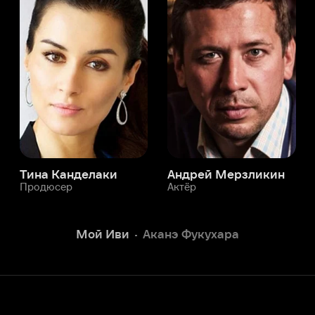
а Канделаки
Андрей Мерзликин
юсер
Актёр
Актёр
Мой Иви
Аканэ Фукухара
Служба поддержки
Мы всегда готовы вам помочь.
Наши операторы онлайн 24/7
Написать в чате