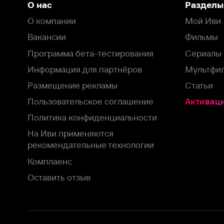
Пользовательское соглашение
Активация пром
Политика конфиденциальности
На Иви применяются
рекомендательные технологии
Комплаенс
Оставить отзыв
Загрузить в
Доступно в
Смотрите на
App Store
Google Play
Smart TV
В целях обеспечения наилучшего пользовательского опыта для ва
аналитических и маркетинговых целях. Продолжая просмотр нашего
©
2026
ООО «Иви.ру»
с
Политикой о конфиденциальности.
HBO ® and related service marks are the property of Home 