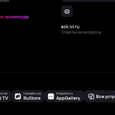
Скачайте из
Откройте в
Все устройства
RuStore
AppGallery
с мы собираем и используем
cookie-файлы и некоторые другие да
 сайта, вы соглашаетесь на сбор и использование cookie-файлов 
Box Office, Inc