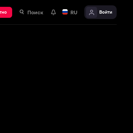
ск
RU
Войти