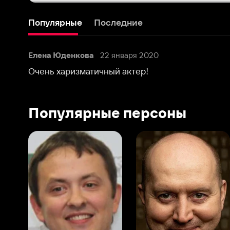
Очень харизматичный актер!
Популярные персоны
Виталий Шляппо
Сергей Бурунов
Тин
Продюсер
Актёр дубляжа
Прод