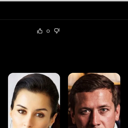
а Канделаки
Андрей Мерзликин
юсер
Актёр
Актёр
Мой Иви
Альберто Берсаль