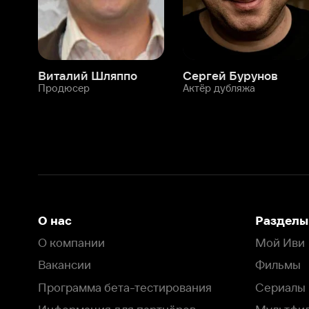
О нас
Разделы
О компании
Мой Иви
Вакансии
Фильмы
Программа бета-тестирования
Сериалы
Информация для партнёров
Мультфильмы
Размещение рекламы
Статьи
Пользовательское соглашение
Активация пром
Политика конфиденциальности
На Иви применяются
рекомендательные технологии
Комплаенс
Оставить отзыв