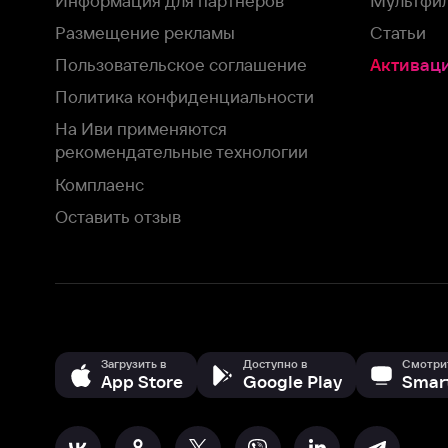
Загрузить в
Доступно в
Смотрите на
App Store
Google Play
Smart TV
В целях обеспечения наилучшего пользовательского опыта для ва
аналитических и маркетинговых целях. Продолжая просмотр нашего
©
2026
ООО «Иви.ру»
с
Политикой о конфиденциальности.
HBO ® and related service marks are the property of Home 
или обратитесь в
службу поддержки
Согласен