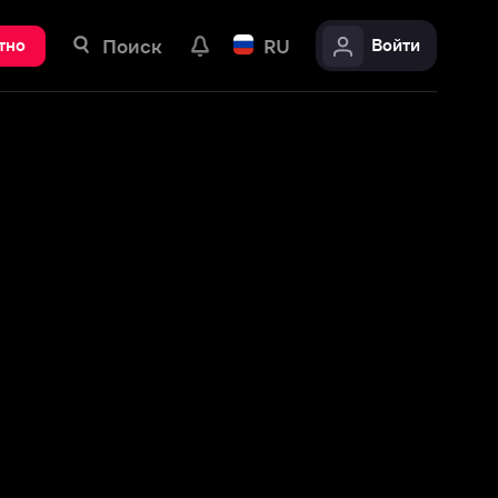
ск
RU
Войти