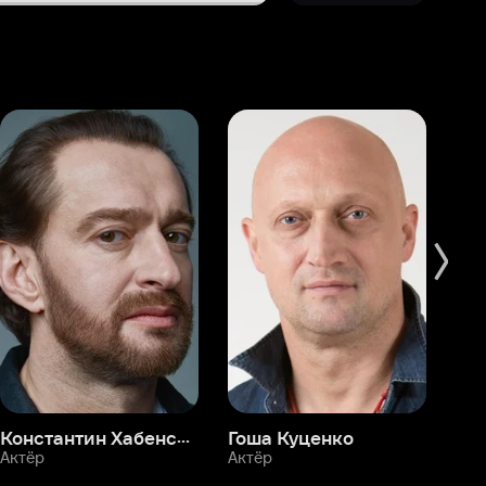
Константин Хабенский
Гоша Куценко
Фёдор Бондарчук
П
Актёр
Актёр
Ак