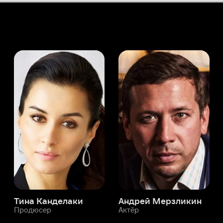
а Канделаки
Андрей Мерзликин
юсер
Актёр
Актёр
Мой Иви
Алекс Джуисон
Служба поддержки
Мы всегда готовы вам помочь.