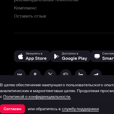
В целях обеспечения наилучшего пользовательского опыта для ва
аналитических и маркетинговых целях. Продолжая просмотр нашего
©
2026
ООО «Иви.ру»
с
Политикой о конфиденциальности.
HBO ® and related service marks are the property of Home 
или обратитесь в
службу поддержки
Согласен