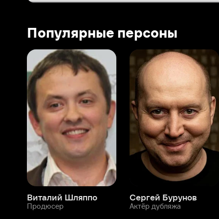
Виталий Шляппо
Сергей Бурунов
Тин
Продюсер
Актёр дубляжа
Прод
О нас
Разделы
О компании
Мой Иви