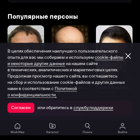
Популярные персоны
В целях обеспечения наилучшего пользовательского
опыта для вас мы собираем и используем
cookie-файлы
и некоторые другие данные
на нашем сайте
в технических, аналитических и маркетинговых целях.
Продолжая просмотр нашего сайта, вы соглашаетесь
на сбор и использование cookie-файлов и других данных
Виталий Шляппо
Сергей Бурунов
Тина Канделаки
нами в соответствии с
Политикой
Продюсер
Актёр дубляжа
Продюсер
о конфиденциальности.
или обратитесь в
службу поддержки
Согласен
Открыть в приложении
Мой Иви
Каталог
Поиск
Войти