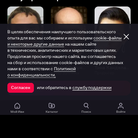
В целях обеспечения наилучшего пользовательского
опыта для вас мы собираем и используем
cookie-файлы
и некоторые другие данные
на нашем сайте
в технических, аналитических и маркетинговых целях.
Продолжая просмотр нашего сайта, вы соглашаетесь
на сбор и использование cookie-файлов и других данных
Виталий Шляппо
Сергей Бурунов
Тина Канделаки
нами в соответствии с
Политикой
Продюсер
Актёр дубляжа
Продюсер
о конфиденциальности.
или обратитесь в
службу поддержки
Согласен
Открыть в приложении
Мой Иви
Каталог
Поиск
Войти