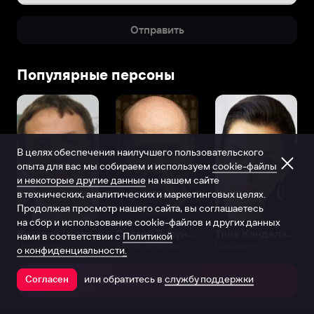
Отправить
Популярные персоны
В целях обеспечения наилучшего пользовательского
опыта для вас мы собираем и используем
cookie-файлы
и некоторые другие данные
на нашем сайте
в технических, аналитических и маркетинговых целях.
Продолжая просмотр нашего сайта, вы соглашаетесь
на сбор и использование cookie-файлов и других данных
Виталий Шляппо
Сергей Бурунов
Тина Канделаки
нами в соответствии с
Политикой
Продюсер
Актёр дубляжа
Продюсер
о конфиденциальности.
или обратитесь в
службу поддержки
Согласен
Открыть в приложении