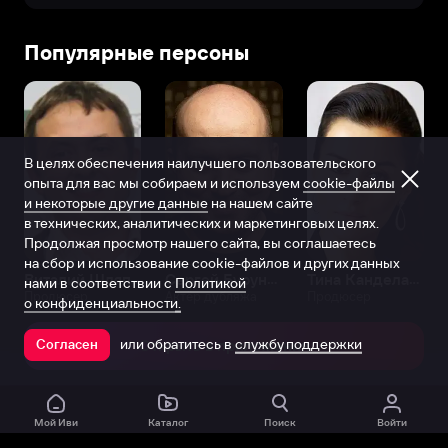
Популярные персоны
В целях обеспечения наилучшего пользовательского
опыта для вас мы собираем и используем
cookie-файлы
и некоторые другие данные
на нашем сайте
в технических, аналитических и маркетинговых целях.
Продолжая просмотр нашего сайта, вы соглашаетесь
на сбор и использование cookie-файлов и других данных
Виталий Шляппо
Сергей Бурунов
Тина Канделаки
нами в соответствии с
Политикой
Продюсер
Актёр дубляжа
Продюсер
о конфиденциальности.
или обратитесь в
службу поддержки
Согласен
Открыть в приложении
Мой Иви
Каталог
Поиск
Войти