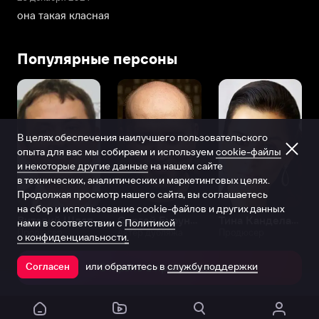
она такая класная
Популярные персоны
В целях обеспечения наилучшего пользовательского
опыта для вас мы собираем и используем
cookie-файлы
и некоторые другие данные
на нашем сайте
в технических, аналитических и маркетинговых целях.
Продолжая просмотр нашего сайта, вы соглашаетесь
на сбор и использование cookie-файлов и других данных
Виталий Шляппо
Сергей Бурунов
Тина Канделаки
нами в соответствии с
Политикой
Продюсер
Актёр дубляжа
Продюсер
о конфиденциальности.
или обратитесь в
службу поддержки
Согласен
Открыть в приложении