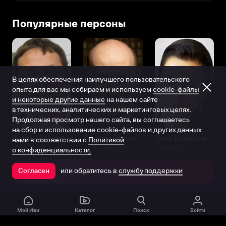
Популярные персоны
В целях обеспечения наилучшего пользовательского
опыта для вас мы собираем и используем
cookie-файлы
и некоторые другие данные
на нашем сайте
в технических, аналитических и маркетинговых целях.
Продолжая просмотр нашего сайта, вы соглашаетесь
на сбор и использование cookie-файлов и других данных
Виталий Шляппо
Сергей Бурунов
Тина Канделаки
нами в соответствии с
Политикой
Продюсер
Актёр дубляжа
Продюсер
о конфиденциальности.
или обратитесь в
службу поддержки
Согласен
Открыть в приложении
Мой Иви
Каталог
Поиск
Войти