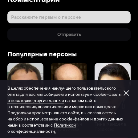
Расскажите первым о персоне
Отправить
Популярные персоны
В целях обеспечения наилучшего пользовательского
опыта для вас мы собираем и используем
cookie-файлы
и некоторые другие данные
на нашем сайте
в технических, аналитических и маркетинговых целях.
Продолжая просмотр нашего сайта, вы соглашаетесь
на сбор и использование cookie-файлов и других данных
Виталий Шляппо
Сергей Бурунов
Тина Канделаки
нами в соответствии с
Политикой
Продюсер
Актёр дубляжа
Продюсер
о конфиденциальности.