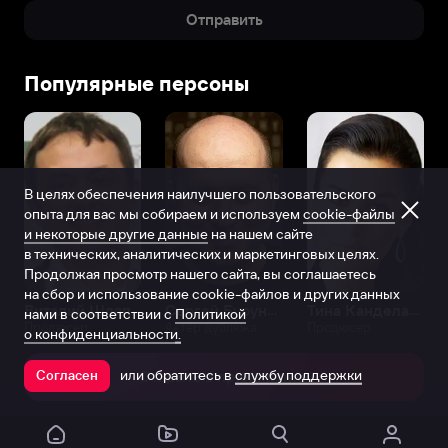
Отправить
Популярные персоны
В целях обеспечения наилучшего пользовательского
опыта для вас мы собираем и используем
cookie-файлы
и некоторые другие данные
на нашем сайте
в технических, аналитических и маркетинговых целях.
Продолжая просмотр нашего сайта, вы соглашаетесь
на сбор и использование cookie-файлов и других данных
Виталий Шляппо
Сергей Бурунов
Тина Канделаки
нами в соответствии с
Политикой
Продюсер
Актёр дубляжа
Продюсер
о конфиденциальности.
или обратитесь в
службу поддержки
Согласен
Открыть в приложении