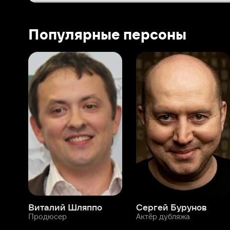
Виталий Шляппо
Сергей Бурунов
Тин
Продюсер
Актёр дубляжа
Прод
О нас
Разделы
О компании
Мой Иви