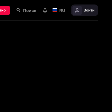
ск
RU
Войти