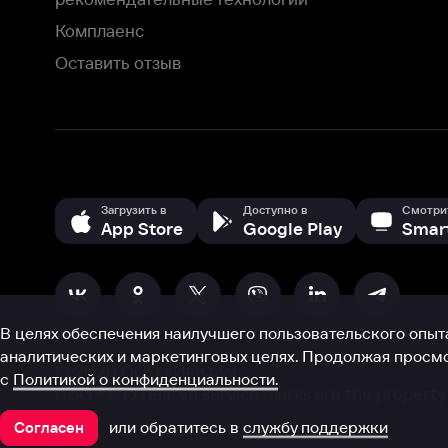
В целях обеспечения наилучшего пользовательского опыта для ва
аналитических и маркетинговых целях. Продолжая просмотр нашего
©
2026
ООО «Иви.ру»
с
Политикой о конфиденциальности.
HBO ® and related service marks are the property of Home 
или обратитесь в
службу поддержки
Согласен