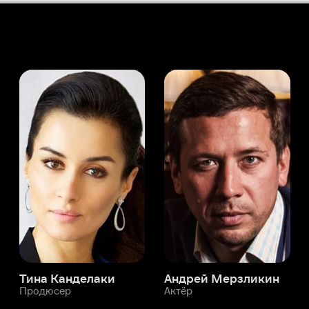
а Канделаки
Андрей Мерзликин
юсер
Актёр
Актёр
Мой Иви
Алексей Саморядов
Служба поддержки
Мы всегда готовы вам помочь.