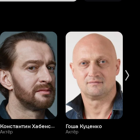
Константин Хабенский
Гоша Куценко
Фёдор Бондарчук
П
Актёр
Актёр
Ак