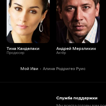
а Канделаки
Андрей Мерзликин
юсер
Актёр
Актёр
Мой Иви
Алина Родригез Руис
Служба поддержки
Мы всегда готовы вам помочь.
Наши операторы онлайн 24/7
Написать в чате
окода
ask.ivi.ru