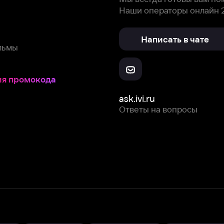
Ответы на вопросы
Скачайте из
Откройте в
Все устройства
RuStore
AppGallery
с мы собираем и используем
cookie-файлы и некоторые другие да
 сайта, вы соглашаетесь на сбор и использование cookie-файлов 
Box Office, Inc