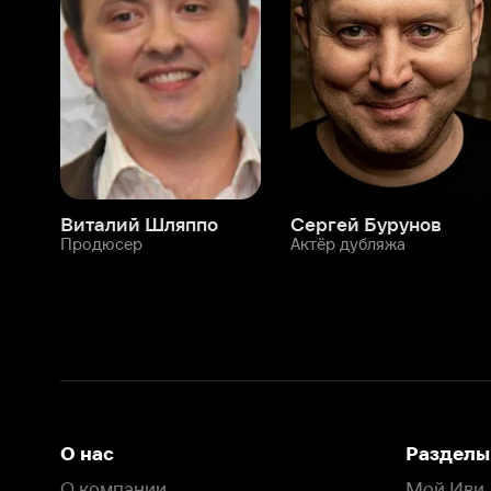
Виталий Шляппо
Сергей Бурунов
Тин
Продюсер
Актёр дубляжа
Прод
О нас
Разделы
О компании
Мой Иви
Вакансии
Фильмы
Программа бета-тестирования
Сериалы
Информация для партнёров
Мультфильмы
Размещение рекламы
Статьи
Пользовательское соглашение
Активация пром
Политика конфиденциальности