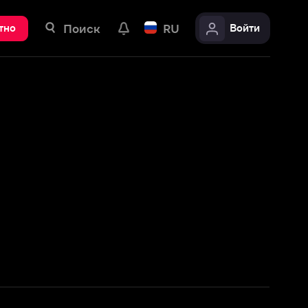
ск
RU
Войти