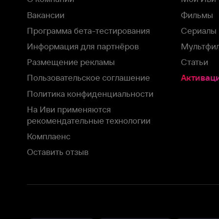
На Иви применяются
рекомендательные технологии
Комплаенс
Оставить отзыв
Загрузить в
Доступно в
Смотрите на
App Store
Google Play
Smart TV
В целях обеспечения наилучшего пользовательского опыта для ва
аналитических и маркетинговых целях. Продолжая просмотр нашего
©
2026
ООО «Иви.ру»
с
Политикой о конфиденциальности.
HBO ® and related service marks are the property of Home 
или обратитесь в
службу поддержки
Согласен