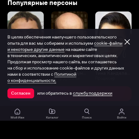
Популярные персоны
В целях обеспечения наилучшего пользовательского
опыта для вас мы собираем и используем
cookie-файлы
и некоторые другие данные
на нашем сайте
в технических, аналитических и маркетинговых целях.
Продолжая просмотр нашего сайта, вы соглашаетесь
на сбор и использование cookie-файлов и других данных
Виталий Шляппо
Сергей Бурунов
Тина Канделаки
нами в соответствии с
Политикой
Продюсер
Актёр дубляжа
Продюсер
о конфиденциальности.
или обратитесь в
службу поддержки
Согласен
Открыть в приложении
Мой Иви
Каталог
Поиск
Войти