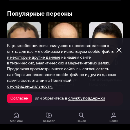
Популярные персоны
В целях обеспечения наилучшего пользовательского
опыта для вас мы собираем и используем
cookie-файлы
и некоторые другие данные
на нашем сайте
в технических, аналитических и маркетинговых целях.
Продолжая просмотр нашего сайта, вы соглашаетесь
на сбор и использование cookie-файлов и других данных
Виталий Шляппо
Сергей Бурунов
Тина Канделаки
нами в соответствии с
Политикой
Продюсер
Актёр дубляжа
Продюсер
о конфиденциальности.
или обратитесь в
службу поддержки
Согласен
Открыть в приложении
Мой Иви
Каталог
Поиск
Войти