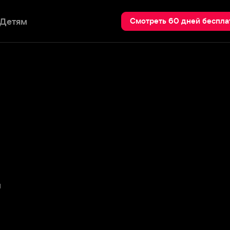
Пои
Смотреть 60 дней бесплатно
о и телевидения. Широко известна
дов».