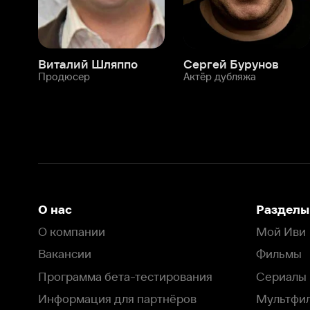
О нас
Разделы
О компании
Мой Иви
Вакансии
Фильмы
Программа бета-тестирования
Сериалы
Информация для партнёров
Мультфильмы
Размещение рекламы
Статьи
Пользовательское соглашение
Активация пром
Политика конфиденциальности
На Иви применяются
рекомендательные технологии
Комплаенс
Оставить отзыв