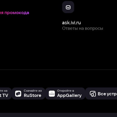
Скачайте из
Откройте в
Все устройства
RuStore
AppGallery
с мы собираем и используем
cookie-файлы и некоторые другие да
 сайта, вы соглашаетесь на сбор и использование cookie-файлов 
Box Office, Inc