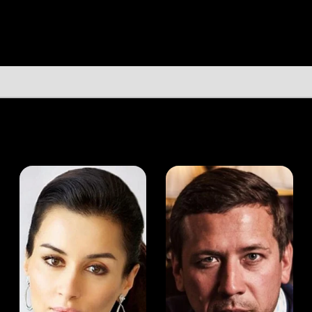
а Канделаки
Андрей Мерзликин
юсер
Актёр
Актёр
Мой Иви
Аманда Пит