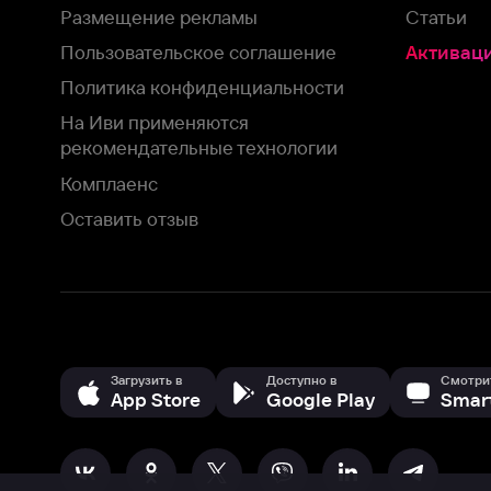
Загрузить в
Доступно в
Смотрите на
App Store
Google Play
Smart TV
В целях обеспечения наилучшего пользовательского опыта для ва
аналитических и маркетинговых целях. Продолжая просмотр нашего
©
2026
ООО «Иви.ру»
с
Политикой о конфиденциальности.
HBO ® and related service marks are the property of Home 
или обратитесь в
службу поддержки
Согласен