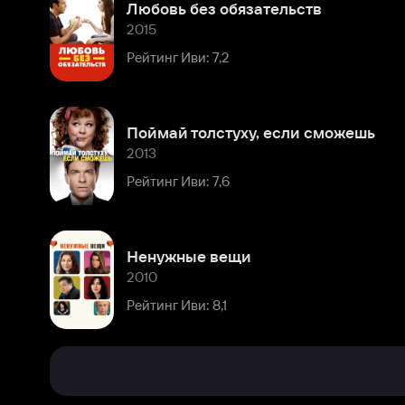
Поймай толстуху, если сможешь
2013
Рейтинг Иви: 7,6
Ненужные вещи
2010
Рейтинг Иви: 8,1
Биография
Комментарии
Родилась
11
января
Расскажите первым о персоне
1972
года
в