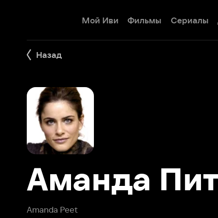
Мой Иви
Фильмы
Сериалы
Детям
Назад
Аманда Пит
Amanda Peet
Аманда Пит (Amanda Peet) – американская актриса кин
среди кинолюбителей и критиков по фильму «Девять яр