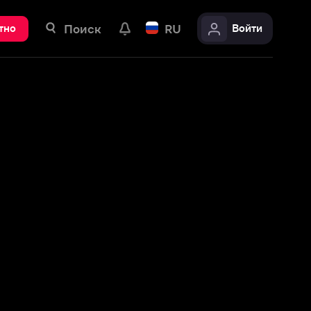
ск
RU
Войти