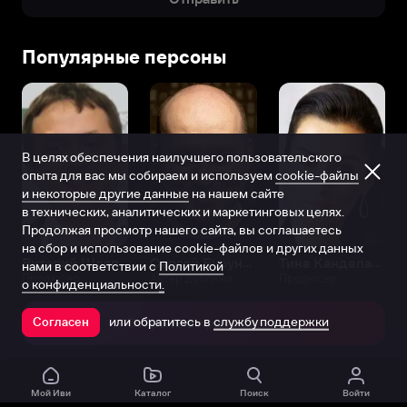
Популярные персоны
В целях обеспечения наилучшего пользовательского
опыта для вас мы собираем и используем
cookie-файлы
и некоторые другие данные
на нашем сайте
в технических, аналитических и маркетинговых целях.
Продолжая просмотр нашего сайта, вы соглашаетесь
на сбор и использование cookie-файлов и других данных
Виталий Шляппо
Сергей Бурунов
Тина Канделаки
нами в соответствии с
Политикой
Продюсер
Актёр дубляжа
Продюсер
о конфиденциальности.
или обратитесь в
службу поддержки
Согласен
Открыть в приложении
Мой Иви
Каталог
Поиск
Войти