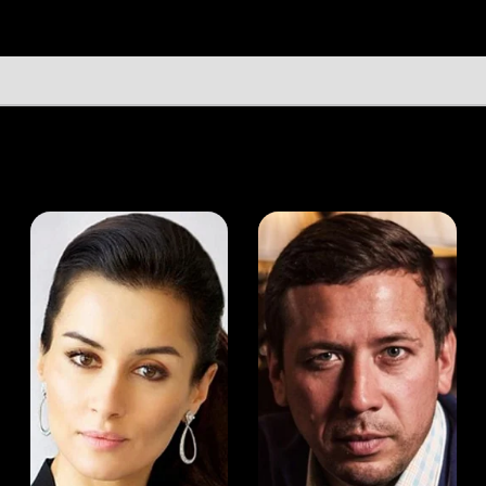
а Канделаки
Андрей Мерзликин
юсер
Актёр
Актёр
Мой Иви
Андрей Берченко