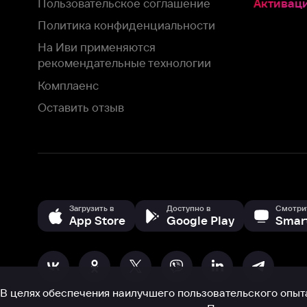
Загрузить в
Доступно в
Смотрите на
App Store
Google Play
Smart TV
В целях обеспечения наилучшего пользовательского опыта для ва
аналитических и маркетинговых целях. Продолжая просмотр нашего
©
2026
ООО «Иви.ру»
с
Политикой о конфиденциальности.
HBO ® and related service marks are the property of Home 
или обратитесь в
службу поддержки
Согласен