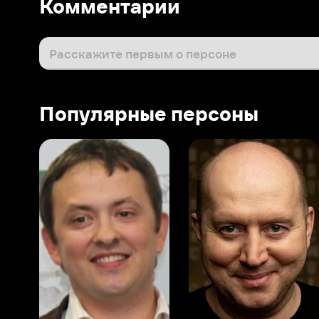
Популярные персоны
Виталий Шляппо
Сергей Бурунов
Тин
Продюсер
Актёр дубляжа
Прод