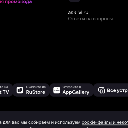
Скачайте из
Откройте в
Все устройства
RuStore
AppGallery
с мы собираем и используем
cookie-файлы и некоторые другие да
 сайта, вы соглашаетесь на сбор и использование cookie-файлов 
Box Office, Inc