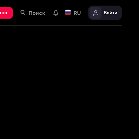
ск
RU
Войти