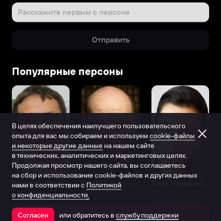
Расскажите первым о персоне
Отправить
Популярные персоны
В целях обеспечения наилучшего пользовательского
опыта для вас мы собираем и используем
cookie-файлы
и некоторые другие данные
на нашем сайте
в технических, аналитических и маркетинговых целях.
Продолжая просмотр нашего сайта, вы соглашаетесь
на сбор и использование cookie-файлов и других данных
Виталий Шляппо
Сергей Бурунов
Тина Канделаки
нами в соответствии с
Политикой
Продюсер
Актёр дубляжа
Продюсер
о конфиденциальности.
или обратитесь в
службу поддержки
Согласен
Открыть в приложении