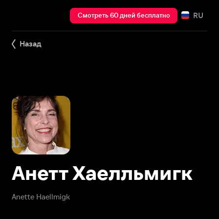
RU
Смотреть 60 дней бесплатно
Назад
Анетт Хаелльмигк
Anette Haellmigk