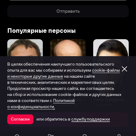
Отправить
Популярные персоны
В целях обеспечения наилучшего пользовательского
опыта для вас мы собираем и используем
cookie-файлы
и некоторые другие данные
на нашем сайте
в технических, аналитических и маркетинговых целях.
Продолжая просмотр нашего сайта, вы соглашаетесь
на сбор и использование cookie-файлов и других данных
Виталий Шляппо
Сергей Бурунов
Тина Канделаки
нами в соответствии с
Политикой
Продюсер
Актёр дубляжа
Продюсер
о конфиденциальности.
или обратитесь в
службу поддержки
Согласен
Открыть в приложении