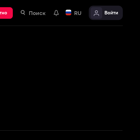
ск
RU
Войти
адения
Смотреть