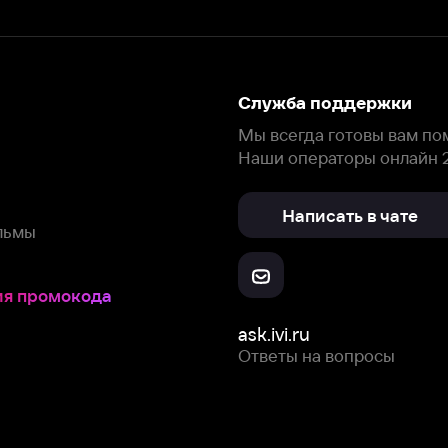
Написать в чате
окода
ask.ivi.ru
Ответы на вопросы
Скачайте из
Откройте в
Все устройства
RuStore
AppGallery