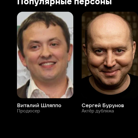
Виталий Шляппо
Сергей Бурунов
Тин
Продюсер
Актёр дубляжа
Прод
О нас
Разделы
О компании
Мой Иви
Вакансии
Фильмы
Программа бета-тестирования
Сериалы