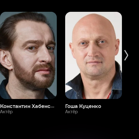
Константин Хабенский
Гоша Куценко
Фёдор Бондарчук
П
Актёр
Актёр
Ак