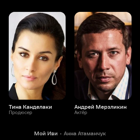
а Канделаки
Андрей Мерзликин
юсер
Актёр
Актёр
Мой Иви
Анна Атаманчук
Служба поддержки
Мы всегда готовы вам помочь.
Наши операторы онлайн 24/7