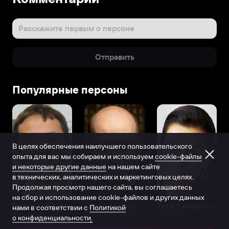
Расскажите первым о персоне
Отправить
Популярные персоны
В целях обеспечения наилучшего пользовательского
опыта для вас мы собираем и используем
cookie-файлы
и некоторые другие данные
на нашем сайте
в технических, аналитических и маркетинговых целях.
Продолжая просмотр нашего сайта, вы соглашаетесь
на сбор и использование cookie-файлов и других данных
Виталий Шляппо
Сергей Бурунов
Тина Канделаки
нами в соответствии с
Политикой
Продюсер
Актёр дубляжа
Продюсер
о конфиденциальности.