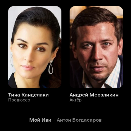
а Канделаки
Андрей Мерзликин
юсер
Актёр
Актёр
Мой Иви
Антон Богдасаров
Служба поддержки
Мы всегда готовы вам помочь.
Наши операторы онлайн 24/7
Написать в чате