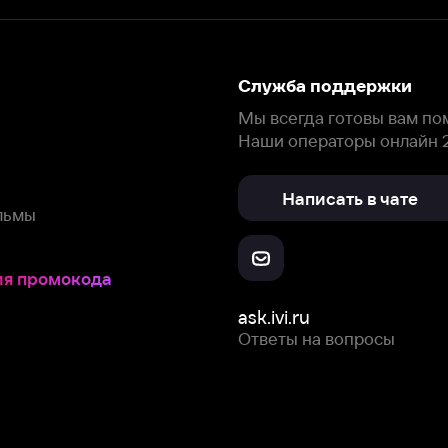
окода
ask.ivi.ru
Ответы на вопросы
Скачайте из
Откройте в
Все устройства
RuStore
AppGallery
с мы собираем и используем
cookie-файлы и некоторые другие да
 сайта, вы соглашаетесь на сбор и использование cookie-файлов 
Box Office, Inc