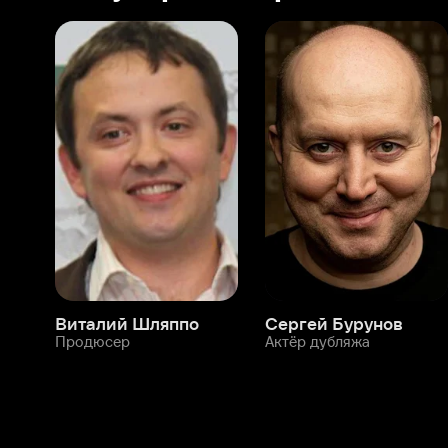
Виталий Шляппо
Сергей Бурунов
Тин
Продюсер
Актёр дубляжа
Прод
О нас
Разделы
О компании
Мой Иви
Вакансии
Фильмы
Программа бета-тестирования
Сериалы
Информация для партнёров
Мультфильмы
Размещение рекламы
Статьи