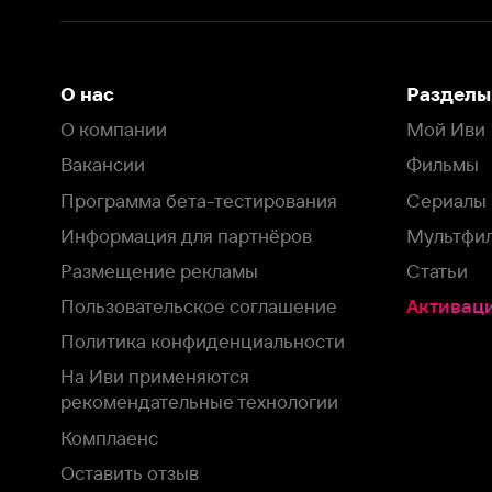
Пользовательское соглашение
Активация пром
Политика конфиденциальности
На Иви применяются
рекомендательные технологии
Комплаенс
Оставить отзыв
Загрузить в
Доступно в
Смотрите на
App Store
Google Play
Smart TV
В целях обеспечения наилучшего пользовательского опыта для ва
аналитических и маркетинговых целях. Продолжая просмотр нашего
©
2026
ООО «Иви.ру»
с
Политикой о конфиденциальности.
HBO ® and related service marks are the property of Home 