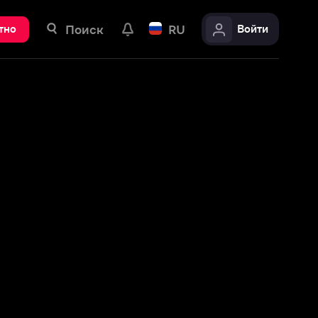
ск
RU
Войти