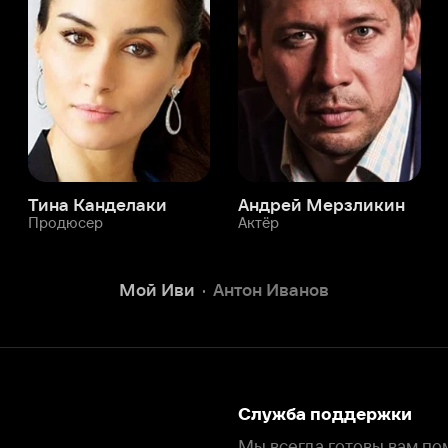
а Канделаки
Андрей Мерзликин
юсер
Актёр
Актёр
Мой Иви
Антон Иванов
Служба поддержки
Мы всегда готовы вам помочь.
Наши операторы онлайн 24/7
Написать в чате
окода
ask.ivi.ru