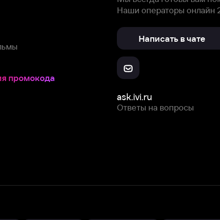
Ответы на вопросы
Скачайте из
Откройте в
Все устройства
RuStore
AppGallery
с мы собираем и используем
cookie-файлы и некоторые другие да
 сайта, вы соглашаетесь на сбор и использование cookie-файлов 
Box Office, Inc