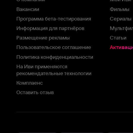
На Иви применяются
рекомендательные технологии
Комплаенс
Оставить отзыв
Загрузить в
Доступно в
Смотрите на
App Store
Google Play
Smart TV
В целях обеспечения наилучшего пользовательского опыта для ва
аналитических и маркетинговых целях. Продолжая просмотр нашего
©
2026
ООО «Иви.ру»
с
Политикой о конфиденциальности.
HBO ® and related service marks are the property of Home 
или обратитесь в
службу поддержки
Согласен