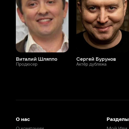
Виталий Шляппо
Сергей Бурунов
Тин
Продюсер
Актёр дубляжа
Прод
О нас
Разделы
О компании
Мой Иви
Вакансии
Фильмы
Программа бета-тестирования
Сериалы
Информация для партнёров
Мультфильмы
Размещение рекламы
Статьи
Пользовательское соглашение
Активация пром
Политика конфиденциальности