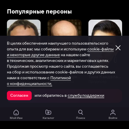
Популярные персоны
В целях обеспечения наилучшего пользовательского
опыта для вас мы собираем и используем
cookie-файлы
и некоторые другие данные
на нашем сайте
в технических, аналитических и маркетинговых целях.
Продолжая просмотр нашего сайта, вы соглашаетесь
на сбор и использование cookie-файлов и других данных
Виталий Шляппо
Сергей Бурунов
Тина Канделаки
нами в соответствии с
Политикой
Продюсер
Актёр дубляжа
Продюсер
о конфиденциальности.
или обратитесь в
службу поддержки
Согласен
Открыть в приложении
Мой Иви
Каталог
Поиск
Войти