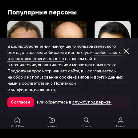
Популярные персоны
В целях обеспечения наилучшего пользовательского
опыта для вас мы собираем и используем
cookie-файлы
и некоторые другие данные
на нашем сайте
в технических, аналитических и маркетинговых целях.
Продолжая просмотр нашего сайта, вы соглашаетесь
на сбор и использование cookie-файлов и других данных
Виталий Шляппо
Сергей Бурунов
Тина Канделаки
нами в соответствии с
Политикой
Продюсер
Актёр дубляжа
Продюсер
о конфиденциальности.
или обратитесь в
службу поддержки
Согласен
Открыть в приложении
Мой Иви
Каталог
Поиск
Войти