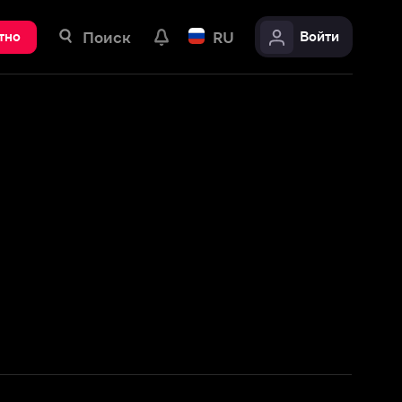
ск
RU
Войти