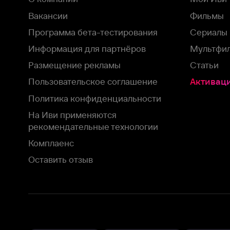
На Иви применяются
рекомендательные технологии
Комплаенс
Оставить отзыв
Загрузить в
Доступно в
Смотрите на
App Store
Google Play
Smart TV
В целях обеспечения наилучшего пользовательского опыта для ва
аналитических и маркетинговых целях. Продолжая просмотр нашего
©
2026
ООО «Иви.ру»
с
Политикой о конфиденциальности.
HBO ® and related service marks are the property of Home 
или обратитесь в
службу поддержки
Согласен