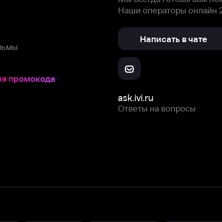
Ответы на вопросы
Скачайте из
Откройте в
Все устройства
RuStore
AppGallery
с мы собираем и используем
cookie-файлы и некоторые другие да
 сайта, вы соглашаетесь на сбор и использование cookie-файлов 
Box Office, Inc