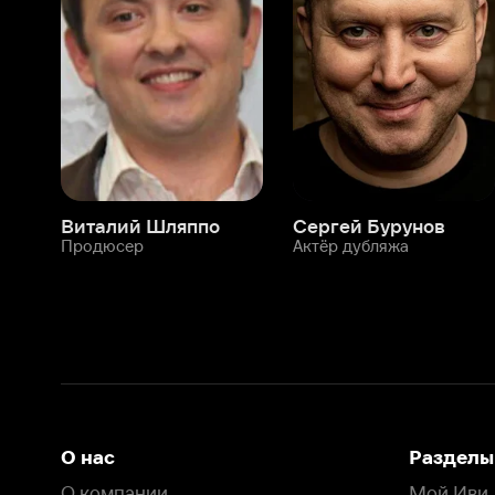
Виталий Шляппо
Сергей Бурунов
Тин
Продюсер
Актёр дубляжа
Прод
О нас
Разделы
О компании
Мой Иви
Вакансии
Фильмы
Программа бета-тестирования
Сериалы
Информация для партнёров
Мультфильмы
Размещение рекламы
Статьи
Пользовательское соглашение
Активация пром
Политика конфиденциальности