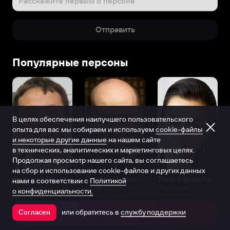
Расскажите первым о персоне
Отправить
Популярные персоны
В целях обеспечения наилучшего пользовательского
опыта для вас мы собираем и используем
cookie-файлы
и некоторые другие данные
на нашем сайте
в технических, аналитических и маркетинговых целях.
Продолжая просмотр нашего сайта, вы соглашаетесь
на сбор и использование cookie-файлов и других данных
Виталий Шляппо
Сергей Бурунов
Тина Канделаки
нами в соответствии с
Политикой
Продюсер
Актёр дубляжа
Продюсер
о конфиденциальности.
или обратитесь в
службу поддержки
Согласен
Открыть в приложении