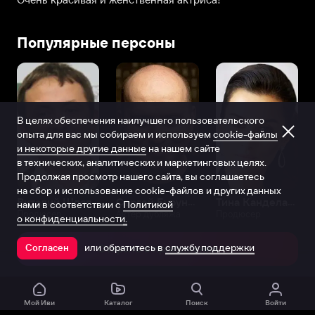
Популярные персоны
В целях обеспечения наилучшего пользовательского
опыта для вас мы собираем и используем
cookie-файлы
и некоторые другие данные
на нашем сайте
в технических, аналитических и маркетинговых целях.
Продолжая просмотр нашего сайта, вы соглашаетесь
на сбор и использование cookie-файлов и других данных
Виталий Шляппо
Сергей Бурунов
Тина Канделаки
нами в соответствии с
Политикой
Продюсер
Актёр дубляжа
Продюсер
о конфиденциальности.
или обратитесь в
службу поддержки
Согласен
Открыть в приложении
Мой Иви
Каталог
Поиск
Войти