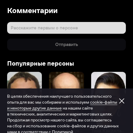
Комментарии
Расскажите первым о персоне
Отправить
Популярные персоны
В целях обеспечения наилучшего пользовательского
опыта для вас мы собираем и используем
cookie-файлы
и некоторые другие данные
на нашем сайте
в технических, аналитических и маркетинговых целях.
Продолжая просмотр нашего сайта, вы соглашаетесь
на сбор и использование cookie-файлов и других данных
Виталий Шляппо
Сергей Бурунов
Тина Канделаки
нами в соответствии с
Политикой