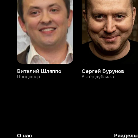
Виталий Шляппо
Сергей Бурунов
Тин
Продюсер
Актёр дубляжа
Прод
О нас
Разделы
О компании
Мой Иви
Вакансии
Фильмы
Программа бета-тестирования
Сериалы
Информация для партнёров
Мультфильмы
Размещение рекламы
Статьи
Пользовательское соглашение
Активация пром
Политика конфиденциальности
На Иви применяются