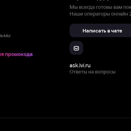
Скачайте из
Откройте в
Все устройства
RuStore
AppGallery
с мы собираем и используем
cookie-файлы и некоторые другие да
 сайта, вы соглашаетесь на сбор и использование cookie-файлов 
Box Office, Inc