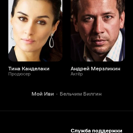
а Канделаки
Андрей Мерзликин
юсер
Актёр
Актёр
Мой Иви
Бельчим Билгин
Служба поддержки
Мы всегда готовы вам помочь.
Наши операторы онлайн 24/7
Написать в чате
окода
ask.ivi.ru
Ответы на вопросы