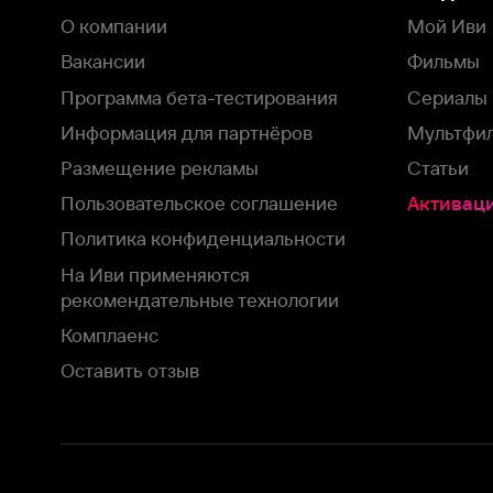
рекомендательные технологии
Комплаенс
Оставить отзыв
Загрузить в
Доступно в
Смотрите на
App Store
Google Play
Smart TV
В целях обеспечения наилучшего пользовательского опыта для ва
аналитических и маркетинговых целях. Продолжая просмотр нашего
©
2026
ООО «Иви.ру»
с
Политикой о конфиденциальности.
HBO ® and related service marks are the property of Home 
или обратитесь в
службу поддержки
Согласен