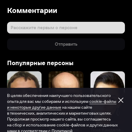
Комментарии
Расскажите первым о персоне
Отправить
Популярные персоны
В целях обеспечения наилучшего пользовательского
опыта для вас мы собираем и используем
cookie-файлы
и некоторые другие данные
на нашем сайте
в технических, аналитических и маркетинговых целях.
Продолжая просмотр нашего сайта, вы соглашаетесь
на сбор и использование cookie-файлов и других данных
Виталий Шляппо
Сергей Бурунов
Тина Канделаки
нами в соответствии с
Политикой