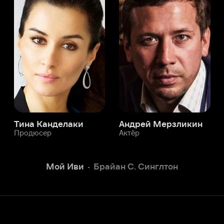
а Канделаки
Андрей Мерзликин
юсер
Актёр
Актёр
Мой Иви
Брайан С. Синглтон
Служба поддержки
Мы всегда готовы вам помочь.
Наши операторы онлайн 24/7
Написать в чате