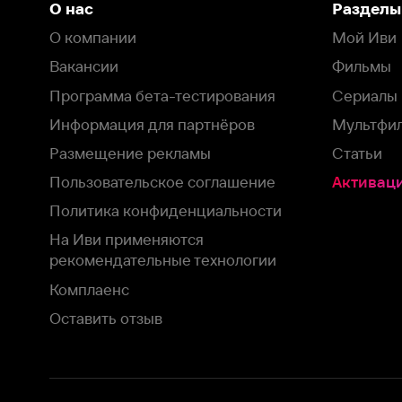
Пользовательское соглашение
Активация пром
Политика конфиденциальности
На Иви применяются
рекомендательные технологии
Комплаенс
Оставить отзыв
Загрузить в
Доступно в
Смотрите на
App Store
Google Play
Smart TV
В целях обеспечения наилучшего пользовательского опыта для ва
аналитических и маркетинговых целях. Продолжая просмотр нашего
©
2026
ООО «Иви.ру»
с
Политикой о конфиденциальности.
HBO ® and related service marks are the property of Home 