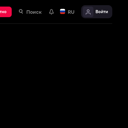
ск
RU
Войти