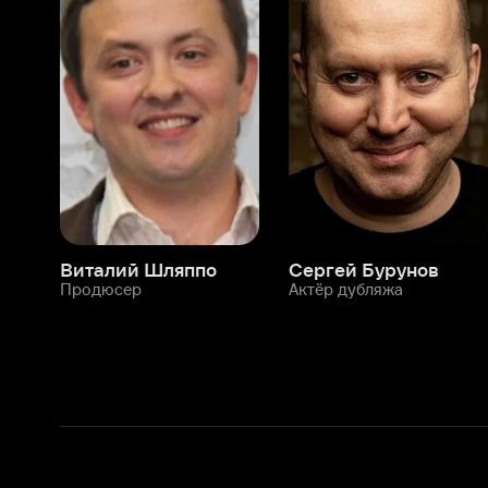
Виталий Шляппо
Сергей Бурунов
Тин
Продюсер
Актёр дубляжа
Прод
О нас
Разделы
О компании
Мой Иви
Вакансии
Фильмы
Программа бета-тестирования
Сериалы
Информация для партнёров
Мультфильмы
Размещение рекламы
Статьи