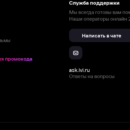
окода
ask.ivi.ru
Ответы на вопросы
Скачайте из
Откройте в
Все устройства
RuStore
AppGallery
с мы собираем и используем
cookie-файлы и некоторые другие да
 сайта, вы соглашаетесь на сбор и использование cookie-файлов 
Box Office, Inc