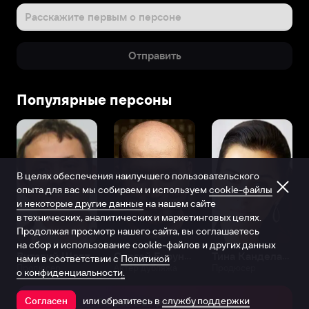
Расскажите первым о персоне
Отправить
Популярные персоны
В целях обеспечения наилучшего пользовательского
опыта для вас мы собираем и используем
cookie-файлы
и некоторые другие данные
на нашем сайте
в технических, аналитических и маркетинговых целях.
Продолжая просмотр нашего сайта, вы соглашаетесь
на сбор и использование cookie-файлов и других данных
Виталий Шляппо
Сергей Бурунов
Тина Канделаки
нами в соответствии с
Политикой
Продюсер
Актёр дубляжа
Продюсер
о конфиденциальности.
или обратитесь в
службу поддержки
Согласен
Открыть в приложении