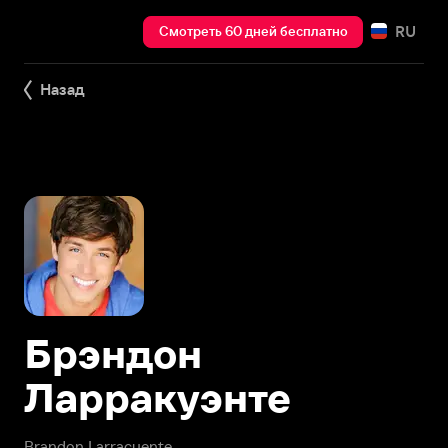
RU
Смотреть 60 дней бесплатно
Назад
Брэндон
Ларракуэнте
Brandon Larracuente